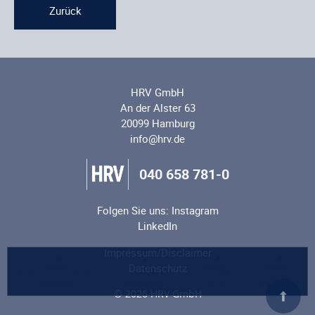
Zurück
HRV GmbH
An der Alster 63
20099 Hamburg
info@hrv.de
040 658 781-0
Folgen Sie uns:
Instagram
LinkedIn
Impressum/Disclaimer
Datenschutz
Termin
Kontakt
Telefon
Cookies
Termin für einen Rückruf
Kontaktformular:
Zentrale: 040 658
Cookies &
vereinbaren
info@hrv.de
781-0
Datenschutz
© 2026 HRV GmbH