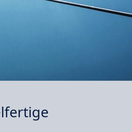
lfertige
g