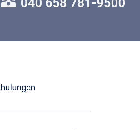
040 658 781-9500
chulungen