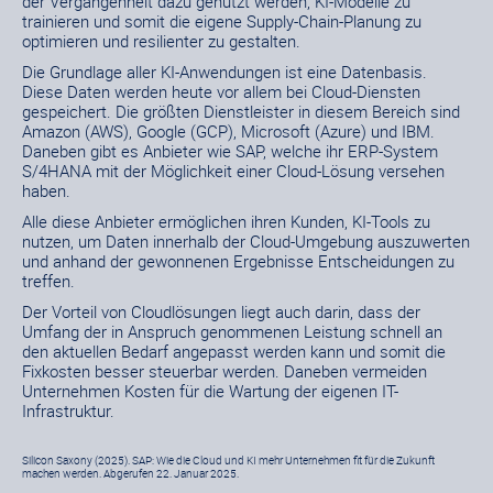
der Vergangenheit dazu genutzt werden, KI-Modelle zu
trainieren und somit die eigene Supply-Chain-Planung zu
optimieren und resilienter zu gestalten.
Die Grundlage aller KI-Anwendungen ist eine Datenbasis.
Diese Daten werden heute vor allem bei Cloud-Diensten
gespeichert. Die größten Dienstleister in diesem Bereich sind
Amazon (AWS), Google (GCP), Microsoft (Azure) und IBM.
Daneben gibt es Anbieter wie SAP, welche ihr ERP-System
S/4HANA mit der Möglichkeit einer Cloud-Lösung versehen
haben.
Alle diese Anbieter ermöglichen ihren Kunden, KI-Tools zu
nutzen, um Daten innerhalb der Cloud-Umgebung auszuwerten
und anhand der gewonnenen Ergebnisse Entscheidungen zu
treffen.
Der Vorteil von Cloudlösungen liegt auch darin, dass der
Umfang der in Anspruch genommenen Leistung schnell an
den aktuellen Bedarf angepasst werden kann und somit die
Fixkosten besser steuerbar werden. Daneben vermeiden
Unternehmen Kosten für die Wartung der eigenen IT-
Infrastruktur.
Silicon Saxony (2025). SAP: Wie die Cloud und KI mehr Unternehmen fit für die Zukunft
machen werden. Abgerufen 22. Januar 2025.