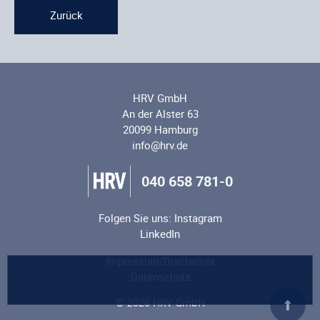
Zurück
HRV GmbH
An der Alster 63
20099 Hamburg
info@hrv.de
040 658 781-0
Folgen Sie uns:
Instagram
LinkedIn
Impressum/Disclaimer
Datenschutz
Termin
Kontakt
Telefon
Cookies
Termin für einen Rückruf
Kontaktformular:
Zentrale: 040 658
Cookies &
vereinbaren
info@hrv.de
781-0
Datenschutz
© 2026 HRV GmbH